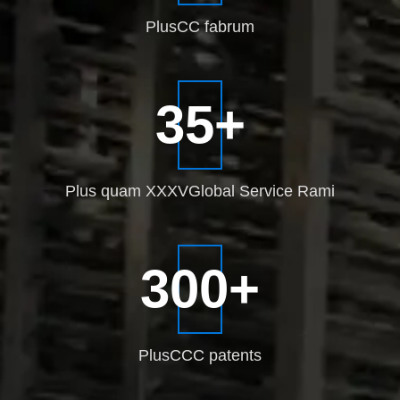
Plus
CC fabrum
35
+
Plus quam XXXV
Global Service Rami
300
+
Plus
CCC patents