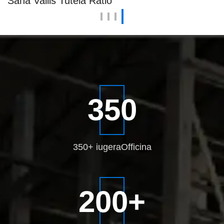
Sana Vallis Tutela Ratio
350
350+ iugera
Officina
200
+