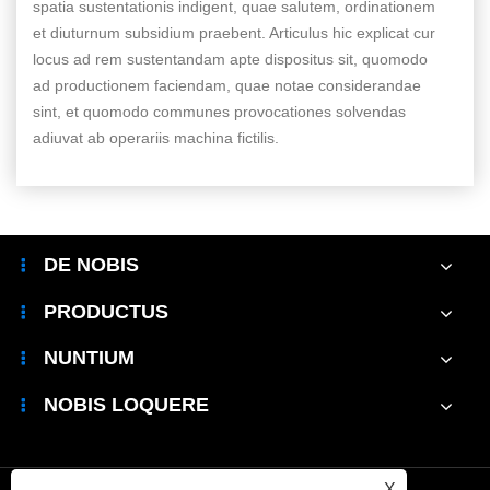
spatia sustentationis indigent, quae salutem, ordinationem
et diuturnum subsidium praebent. Articulus hic explicat cur
locus ad rem sustentandam apte dispositus sit, quomodo
ad productionem faciendam, quae notae considerandae
sint, et quomodo communes provocationes solvendas
adiuvat ab operariis machina fictilis.
DE NOBIS
PRODUCTUS
NUNTIUM
NOBIS LOQUERE
X