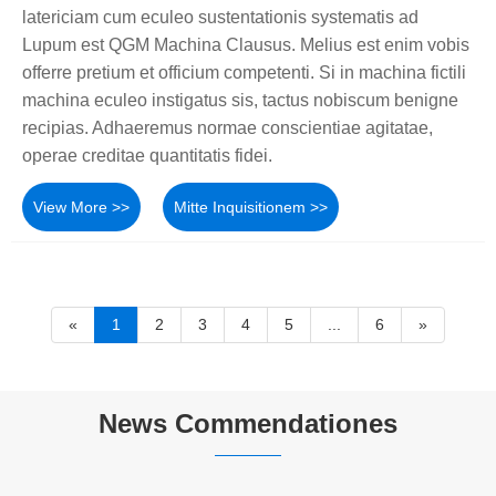
latericiam cum eculeo sustentationis systematis ad
Lupum est QGM Machina Clausus. Melius est enim vobis
offerre pretium et officium competenti. Si in machina fictili
machina eculeo instigatus sis, tactus nobiscum benigne
recipias. Adhaeremus normae conscientiae agitatae,
operae creditae quantitatis fidei.
View More >>
Mitte Inquisitionem >>
«
1
2
3
4
5
...
6
»
News Commendationes